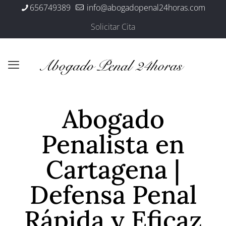
656749389
info@abogadopenal24horas.com
Solicitar Cita
Abogado
Penalista en
Cartagena |
Defensa Penal
Rápida y Eficaz