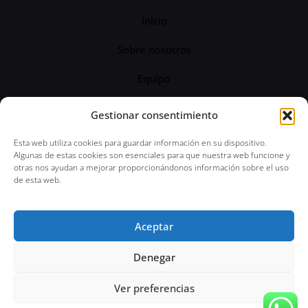
Inicio
Sobre nosotros
Equipo
Servicios
Gestionar consentimiento
Blog
Esta web utiliza cookies para guardar información en su dispositivo.
Algunas de estas cookies son esenciales para que nuestra web funcione y
otras nos ayudan a mejorar proporcionándonos información sobre el uso
de esta web.
© 2024 Abogado Penal 24 horas | Todos los
Aceptar
derechos reservados | Aviso Legal | Política de
Privacidad
Denegar
Ver preferencias