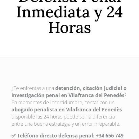
Inmediata y 24
Horas
¿Te enfrentas a una
detención, citación judicial o
investigación penal en Vilafranca del Penedès
?
En momentos de incertidumbre, contar con un
abogado penalista en Vilafranca del Penedès
disponible las 24 horas puede ser la diferencia
entre una buena estrategia y un error irreparable.
✅ Teléfono directo defensa penal:
+34 656 749