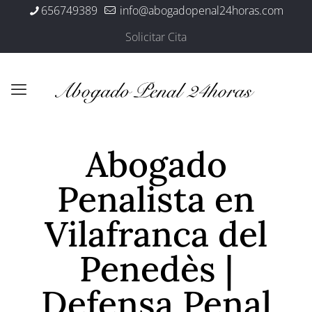
656749389
info@abogadopenal24horas.com
Solicitar Cita
Abogado
Penalista en
Vilafranca del
Penedès |
Defensa Penal