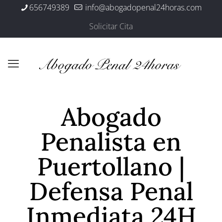
656749389
info@abogadopenal24horas.com
Solicitar Cita
Abogado
Penalista en
Puertollano |
Defensa Penal
Inmediata 24H