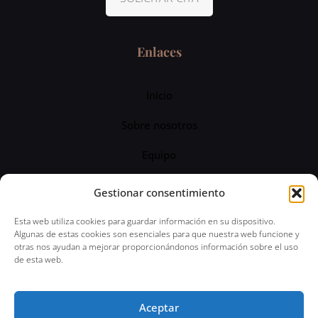
Enlaces
Inicio
Sobre nosotros
Equipo
Servicios
Gestionar consentimiento
Blog
Esta web utiliza cookies para guardar información en su dispositivo.
Algunas de estas cookies son esenciales para que nuestra web funcione y
otras nos ayudan a mejorar proporcionándonos información sobre el uso
de esta web.
© 2024 Abogado Penal 24 horas | Todos los
Aceptar
derechos reservados | Aviso Legal | Política de