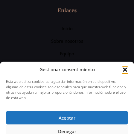
Enlaces
Inicio
Sobre nosotros
Equipo
Servicios
Gestionar consentimiento
Blog
Esta web utiliza cookies para guardar información en su dispositivo.
Algunas de estas cookies son esenciales para que nuestra web funcione y
otras nos ayudan a mejorar proporcionándonos información sobre el uso
de esta web.
© 2024 Abogado Penal 24 horas | Todos los
Aceptar
derechos reservados | Aviso Legal | Política de
Privacidad
Denegar