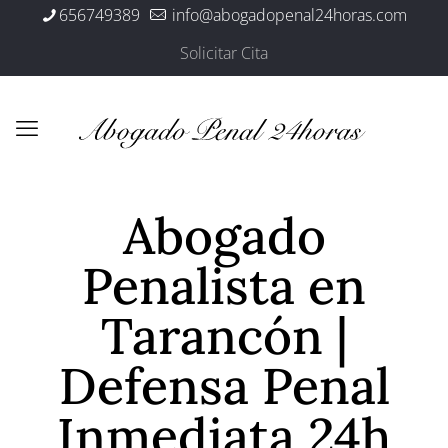
656749389
info@abogadopenal24horas.com
Solicitar Cita
Abogado
Penalista en
Tarancón |
Defensa Penal
Inmediata 24h