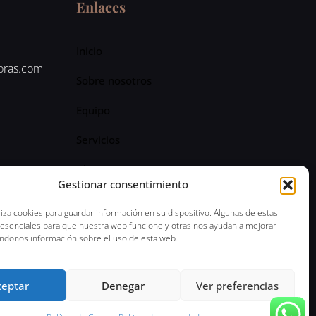
Enlaces
Inicio
oras.com
Sobre nosotros
Equipo
Servicios
Blog
Gestionar consentimiento
liza cookies para guardar información en su dispositivo. Algunas de estas
 esenciales para que nuestra web funcione y otras nos ayudan a mejorar
ndonos información sobre el uso de esta web.
lítica de Privacidad
ceptar
Denegar
Ver preferencias