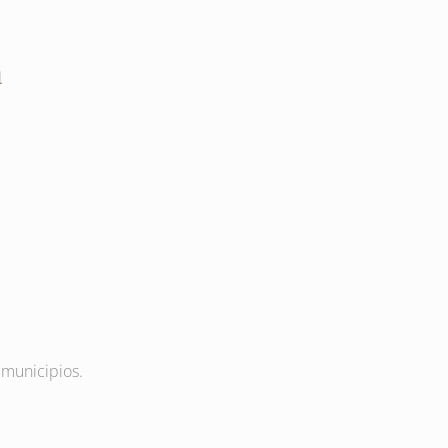
a
s municipios.