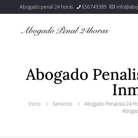
Abogado penal 24 horas
656749389
info@abo
Abogado Penalis
Inm
Inicio
Servicios
Abogado Penalista 24 Ho
Abogado