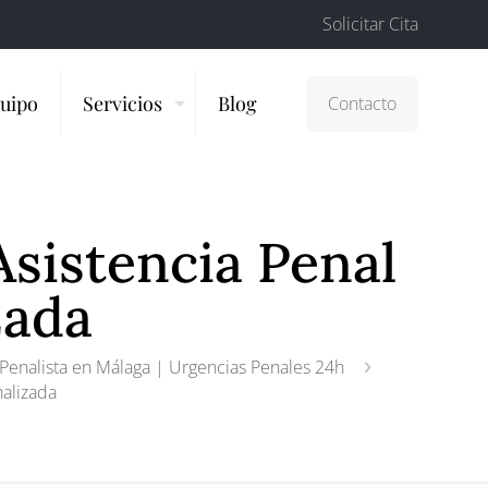
Solicitar Cita
uipo
Servicios
Blog
Contacto
Asistencia Penal
zada
enalista en Málaga | Urgencias Penales 24h
nalizada