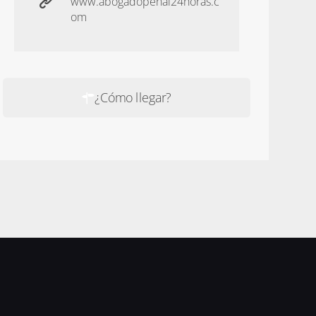
www.abogadopenal24horas.c
om
¿Cómo llegar?