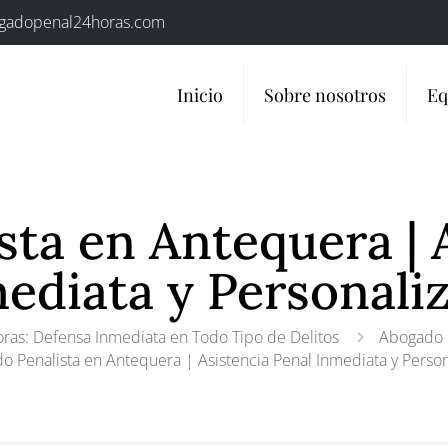
gadopenal24horas.com
Inicio
Sobre nosotros
Eq
ta en Antequera | 
ediata y Personali
ras: Defensa Inmediata en Todo Tipo de Delitos
Abogado P
 Penalista en Antequera | Asistencia Penal Inmediata y Perso