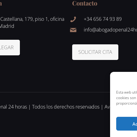
n
Contacto
Castellana, 179, piso 1, oficina
+34 656 74 93 89
 Madrid
info@abogadopenal24h
LEGAR
SOLICITAR CITA
Esta web uti
cookies son
proporcioná
l 24 horas | Todos los derechos reservados | Aviso Legal | Po
A