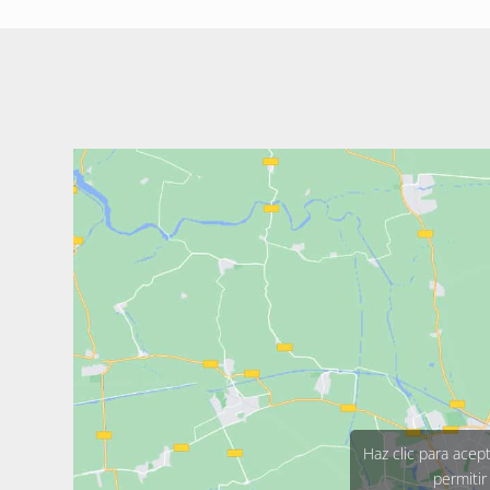
Haz clic para acep
permitir