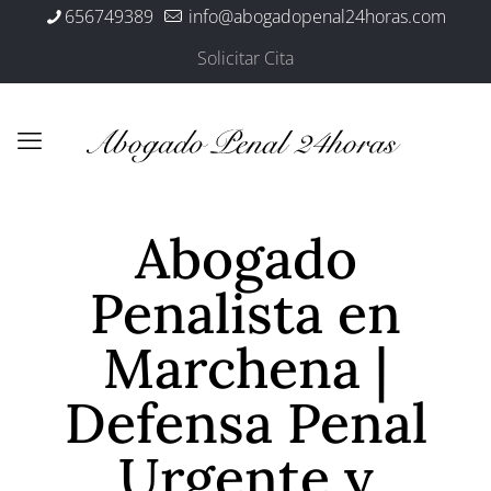
656749389
info@abogadopenal24horas.com
Solicitar Cita
Abogado
Penalista en
Marchena |
Defensa Penal
Urgente y