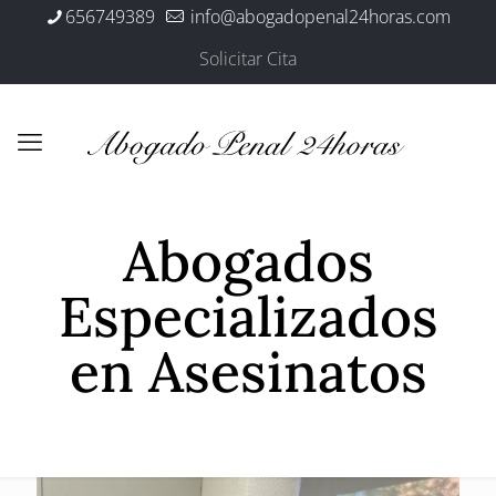
656749389
info@abogadopenal24horas.com
Solicitar Cita
Abogados
Especializados
en Asesinatos