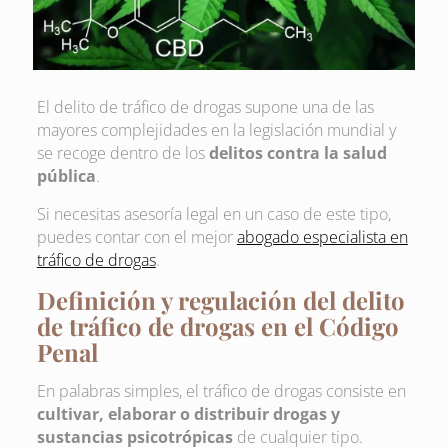
El delito de tráfico de drogas supone una de las
mayores complejidades en la legislación mundial y
se recoge dentro de los
delitos contra la salud
pública
.
Si necesitas asesoría legal en un caso de este tipo,
puedes contar con el mejor
abogado especialista en
tráfico de drogas
.
Definición y regulación del delito
de tráfico de drogas en el Código
Penal
En palabras simples, el tráfico de drogas consiste en
cultivar, elaborar o distribuir drogas y
sustancias psicotrópicas
de cualquier tipo.