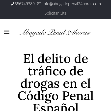
656749389
info@abogadopenal24horas.com
Solicitar Cita
El delito de
tráfico de
drogas en el
Código Penal
Español