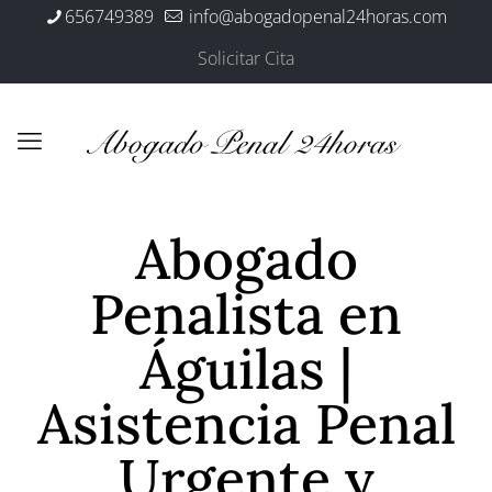
656749389
info@abogadopenal24horas.com
Solicitar Cita
Abogado
Penalista en
Águilas |
Asistencia Penal
Urgente y