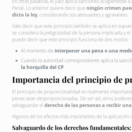
En otras palabras, el juez aplica sanciones acogiéndose a
Penal. Lo anterior quiere decir que
ningún crimen puede
dicta la ley
, considerando sus atenuantes y agravantes.
Vale decir que este principio también se aplica en supu
se considera la peligrosidad de la persona implicada y el
puede decir que este principio funciona de dos modos:
Al momento de
interponer una pena o una medid
Cuando la autoridad correspondiente aplica la sanci
la horquilla del CP
.
Importancia del principio de 
El principio de proporcionalidad es realmente important
penas sean desproporcionadas. De ser así, otros poderes 
salvaguardar el
derecho de las personas a recibir una
Algunos de los efectos más importantes de la aplicación 
Salvaguardo de los derechos fundamentales: