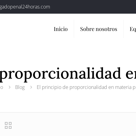
gadopenal24horas.com
Inicio
Sobre nosotros
Eq
 proporcionalidad 
io
Blog
El principio de proporcionalidad en materia p