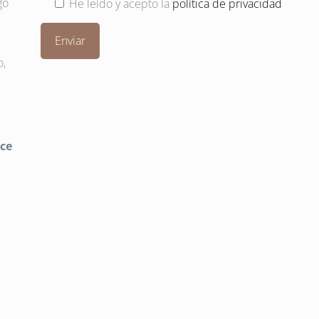
go
He leído y acepto la
política de privacidad
o,
ece