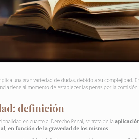
plica una gran variedad de dudas, debido a su complejidad. E
tancia tiene al momento de establecer las penas por la comisión
ad: definición
ionalidad en cuanto al Derecho Penal, se trata de la
aplicació
nal, en función de la gravedad de los mismos
.