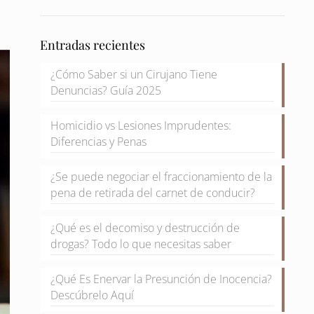
Entradas recientes
¿Cómo Saber si un Cirujano Tiene
Denuncias? Guía 2025
Homicidio vs Lesiones Imprudentes:
Diferencias y Penas
¿Se puede negociar el fraccionamiento de la
pena de retirada del carnet de conducir?
¿Qué es el decomiso y destrucción de
drogas? Todo lo que necesitas saber
¿Qué Es Enervar la Presunción de Inocencia?
Descúbrelo Aquí