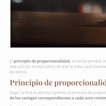
El
principio de proporcionalidad,
en temas penales, im
este artículo, te explicamos de qué se trata y qué impor
de delitos.
Principio de proporcionalid
Según la Real Academia Española, el principio de proporc
de los castigos correspondientes a cada acto crimi