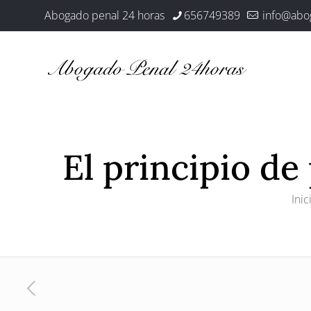
Abogado penal 24 horas
656749389
info@abo
El principio de
Inic