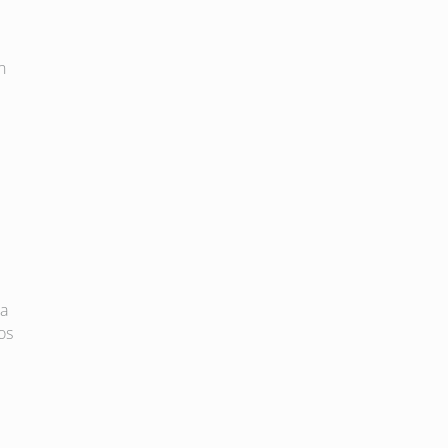
n
 a
os