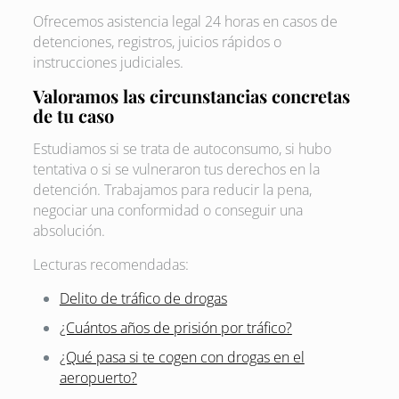
Ofrecemos asistencia legal 24 horas en casos de
detenciones, registros, juicios rápidos o
instrucciones judiciales.
Valoramos las circunstancias concretas
de tu caso
Estudiamos si se trata de autoconsumo, si hubo
tentativa o si se vulneraron tus derechos en la
detención. Trabajamos para reducir la pena,
negociar una conformidad o conseguir una
absolución.
Lecturas recomendadas:
Delito de tráfico de drogas
¿Cuántos años de prisión por tráfico?
¿Qué pasa si te cogen con drogas en el
aeropuerto?