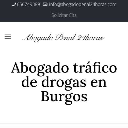
656749389
info@abogadopenal24horas.com
Solicitar Cita
Abogado tráfico
de drogas en
Burgos