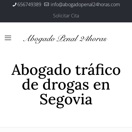
656749389
info@abogadopenal24horas.com
Solicitar Cita
Abogado tráfico
de drogas en
Segovia