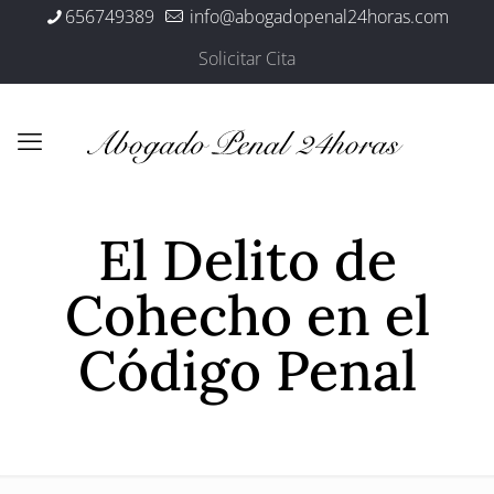
656749389
info@abogadopenal24horas.com
Solicitar Cita
El Delito de
Cohecho en el
Código Penal