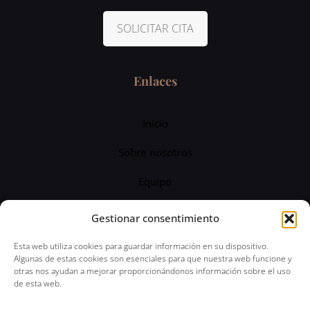
SOLICITAR CITA
Enlaces
Inicio
Sobre nosotros
Equipo
Servicios
Gestionar consentimiento
Blog
Esta web utiliza cookies para guardar información en su dispositivo.
Algunas de estas cookies son esenciales para que nuestra web funcione y
otras nos ayudan a mejorar proporcionándonos información sobre el uso
de esta web.