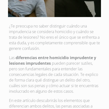
¿Te preocupa no saber distinguir cuándo una
imprudencia se considera homicidio y cuándo se
trata de lesiones? No eres el único que se enfrenta a
esta duda, y es completamente comprensible que te
genere confusión.
Las
diferencias entre homicidio imprudente y
lesiones imprudentes
pueden parecer sutiles,
pero son fundamentales para entender las
consecuencias legales de cada situación. Te explico
de forma clara qué distingue un delito del otro,
cuáles son sus penas y cómo actuar si te encuentras
involucrado en alguno de estos casos.
En este artículo descubrirás los elementos que
diferencian ambos delitos, las penas asociadas a