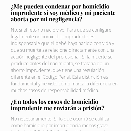
¿Me pueden condenar por homicidio
imprudente si soy médico y mi paciente
aborta por mi negligencia?
No, si el feto no nació vivo. Para que se configure
legalmente un homicidio imprudente es
indispensable que el bebé haya nacido con vida y
que su muerte se relacione directamente con una
acción negligente del profesional. Si la muerte se
produce antes del nacimiento, se trataría de un
aborto imprudente, que tiene una regulación
diferente en el Código Penal. Esta distinción es
fundamental y he visto cómo marca la diferencia en
muchos casos de responsabilidad médica.
¿En todos los casos de homicidio
imprudente me enviarán a prisión?
No necesariamente. Si lo que ocurrió se califica
como homicidio por imprudencia menos grave