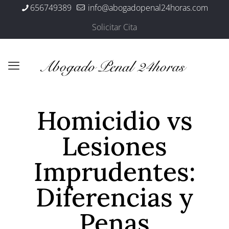
656749389
info@abogadopenal24horas.com
Solicitar Cita
Homicidio vs
Lesiones
Imprudentes:
Diferencias y
Penas