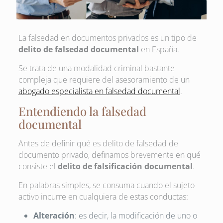
La falsedad en documentos privados es un tipo de
delito de falsedad documental
en España.
Se trata de una modalidad criminal bastante
compleja que requiere del asesoramiento de un
abogado especialista en falsedad documental
.
Entendiendo la falsedad
documental
Antes de definir qué es delito de falsedad de
documento privado, definamos brevemente en qué
consiste el
delito de falsificación documental
.
En palabras simples, se consuma cuando el sujeto
activo incurre en cualquiera de estas conductas:
Alteración
: es decir, la modificación de uno o