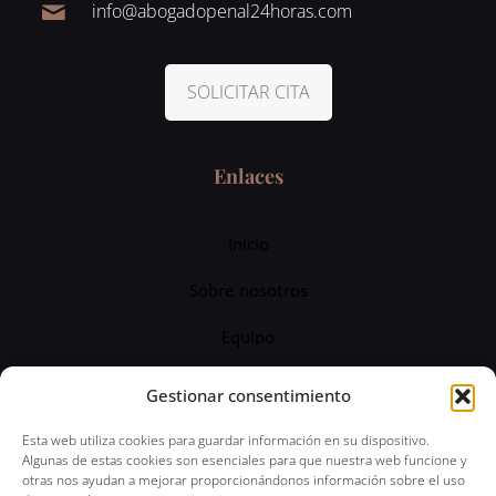
info@abogadopenal24horas.com
SOLICITAR CITA
Enlaces
Inicio
Sobre nosotros
Equipo
Servicios
Gestionar consentimiento
Blog
Esta web utiliza cookies para guardar información en su dispositivo.
Algunas de estas cookies son esenciales para que nuestra web funcione y
otras nos ayudan a mejorar proporcionándonos información sobre el uso