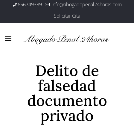
656749389
info@abogadopenal24horas.com
Solicitar Cita
Delito de
falsedad
documento
privado