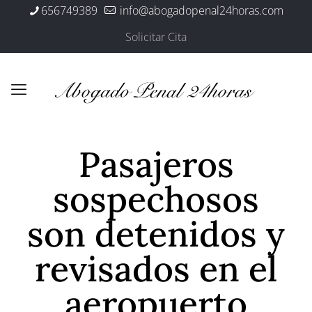
656749389
info@abogadopenal24horas.com
Solicitar Cita
Pasajeros
sospechosos
son detenidos y
revisados en el
aeropuerto