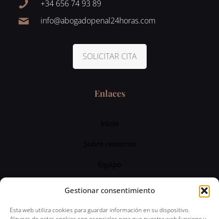
+34 656 74 93 89
info@abogadopenal24horas.com
SOLICITAR CITA
Enlaces
Inicio
Sobre nosotros
Equipo
Servicios
Gestionar consentimiento
Blog
Esta web utiliza cookies para guardar información en su dispositivo.
Algunas de estas cookies son esenciales para que nuestra web funcione y