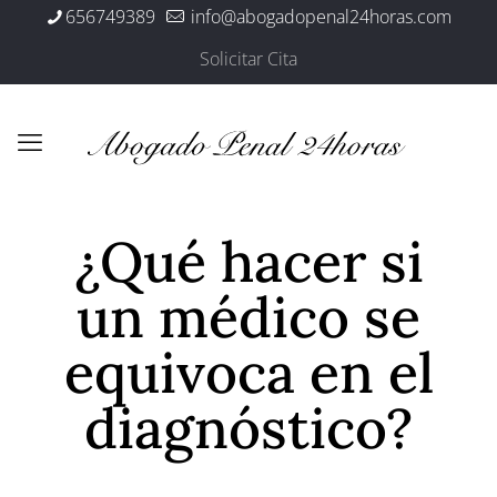
656749389
info@abogadopenal24horas.com
Solicitar Cita
¿Qué hacer si
un médico se
equivoca en el
diagnóstico?