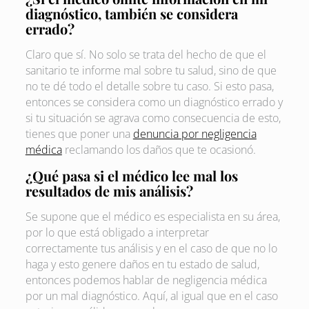
diagnóstico, también se considera
errado?
Claro que sí. No solo se trata del hecho de que el
sanitario te informe mal sobre tu salud, sino de que
no te dé todo el detalle sobre tu caso. Si esto pasa,
entonces se considera como un diagnóstico errado y
si tu situación se agrava como consecuencia de esto,
tienes que poner una
denuncia por negligencia
médica
reclamando los daños que te ocasionó.
¿Qué pasa si el médico lee mal los
resultados de mis análisis?
Se supone que el médico es especialista en su área,
por lo que está obligado a interpretar
correctamente tus análisis y en el caso de que no lo
haga y esto genere daños en tu estado de salud,
entonces podemos hablar de negligencia médica
por un mal diagnóstico. Aquí, al igual que en el caso