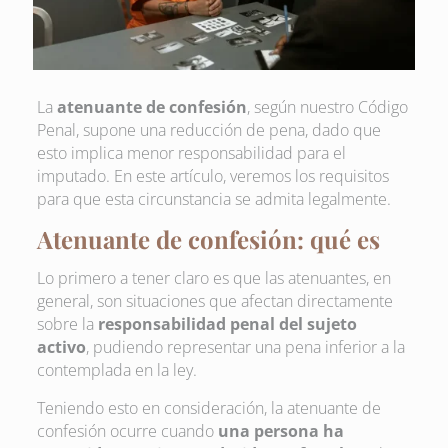
La
atenuante de confesión
, según nuestro Código
Penal, supone una reducción de pena, dado que
esto implica menor responsabilidad para el
imputado. En este artículo, veremos los requisitos
para que esta circunstancia se admita legalmente.
Atenuante de confesión: qué es
Lo primero a tener claro es que las atenuantes, en
general, son situaciones que afectan directamente
sobre la
responsabilidad penal del sujeto
activo
, pudiendo representar una pena inferior a la
contemplada en la ley.
Teniendo esto en consideración, la atenuante de
confesión ocurre cuando
una persona ha