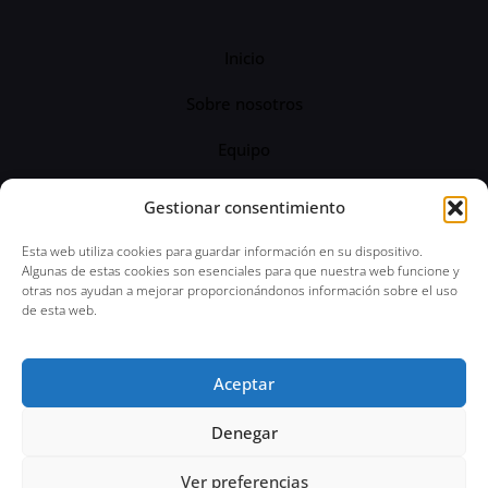
Inicio
Sobre nosotros
Equipo
Servicios
Gestionar consentimiento
Blog
Esta web utiliza cookies para guardar información en su dispositivo.
Algunas de estas cookies son esenciales para que nuestra web funcione y
otras nos ayudan a mejorar proporcionándonos información sobre el uso
de esta web.
© 2024 Abogado Penal 24 horas | Todos los
Aceptar
derechos reservados | Aviso Legal | Política de
Privacidad
Denegar
Ver preferencias