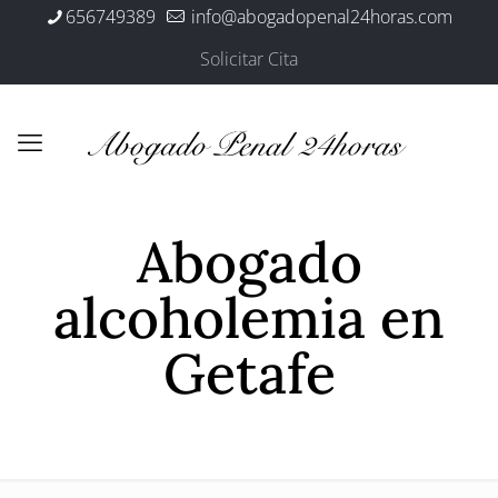
656749389
info@abogadopenal24horas.com
Solicitar Cita
Abogado
alcoholemia en
Getafe