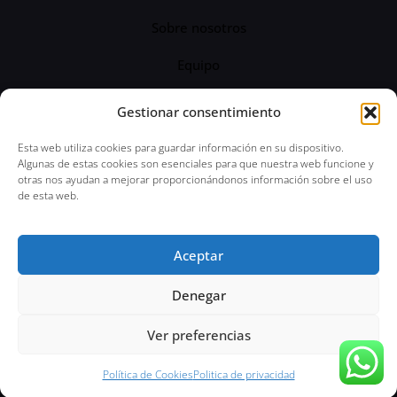
Sobre nosotros
Equipo
Servicios
Gestionar consentimiento
Blog
Esta web utiliza cookies para guardar información en su dispositivo.
Algunas de estas cookies son esenciales para que nuestra web funcione y
otras nos ayudan a mejorar proporcionándonos información sobre el uso
de esta web.
© 2024 Abogado Penal 24 horas | Todos los
Aceptar
derechos reservados | Aviso Legal | Política de
Privacidad
Denegar
Ver preferencias
Política de Cookies
Politica de privacidad