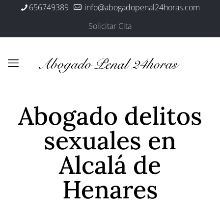
656749389
info@abogadopenal24horas.com
Solicitar Cita
Abogado delitos
sexuales en
Alcalá de
Henares