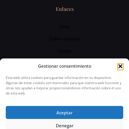
Enlaces
Inicio
Sobre nosotros
Equipo
Servicios
Gestionar consentimiento
Blog
Esta web utiliza cookies para guardar información en su dispositivo.
Algunas de estas cookies son esenciales para que nuestra web funcione y
otras nos ayudan a mejorar proporcionándonos información sobre el uso
de esta web.
© 2024 Abogado Penal 24 horas | Todos los
Aceptar
derechos reservados | Aviso Legal | Política de
Privacidad
Denegar