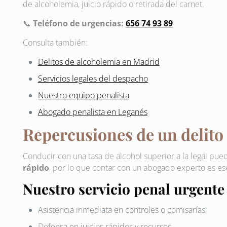
de alcoholemia, juicio rápido o retirada del carnet.
📞
Teléfono de urgencias:
656 74 93 89
Consulta también:
Delitos de alcoholemia en Madrid
Servicios legales del despacho
Nuestro equipo penalista
Abogado penalista en Leganés
Repercusiones de un delito
Conducir con una tasa de alcohol superior a la legal pue
rápido
, por lo que contar con un abogado experto es ese
Nuestro servicio penal urgente
Asistencia inmediata en controles o comisarías
Defensa en juicios rápidos y recursos