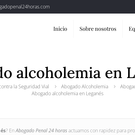
gadopenal24horas.com
Inicio
Sobre nosotros
Eq
o alcoholemia en 
ontra la Seguridad Vial
Abogado Alcoholemia
Abogad
Abogado alcoholemia en Leganés
nés
? En
Abogado Penal 24 horas
actuamos con rapidez para pro