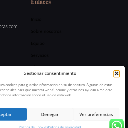
Enlaces
Inicio
oras.com
Sobre nosotros
Equipo
Servicios
Blog
Gestionar consentimiento
liza cookies para guardar información en su dispositivo. Algunas de estas
 esenciales para que nuestra web funcione y otras nos ayudan a mejorar
ndonos información sobre el uso de esta web.
lítica de Privacidad
ceptar
Denegar
Ver preferencias
Política de Cookies
Politica de privacidad