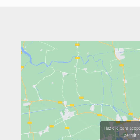
Haz clic para acep
permitir