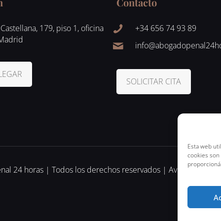
n
Contacto
Castellana, 179, piso 1, oficina
+34 656 74 93 89
 Madrid
info@abogadopenal24h
LEGAR
SOLICITAR CITA
Esta web uti
cookies son
proporcioná
l 24 horas | Todos los derechos reservados | Aviso Legal | Po
A