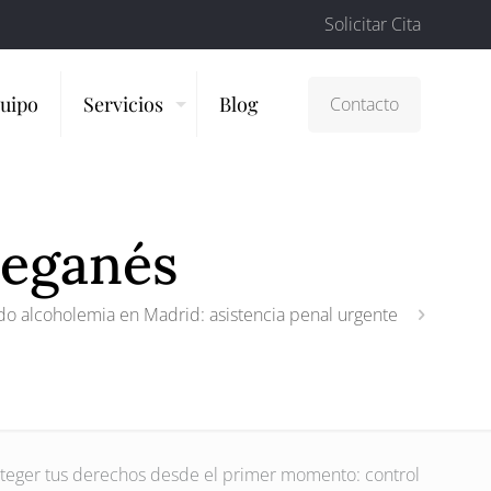
Solicitar Cita
uipo
Servicios
Blog
Contacto
Leganés
o alcoholemia en Madrid: asistencia penal urgente
teger tus derechos desde el primer momento: control