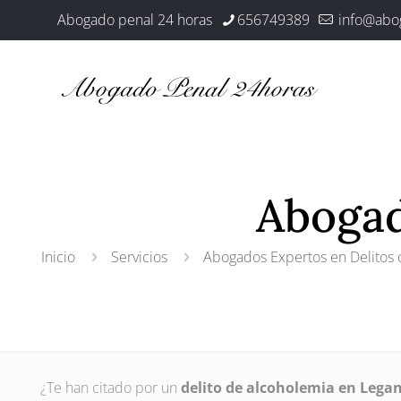
Abogado penal 24 horas
656749389
info@abo
Abogad
Inicio
Servicios
Abogados Expertos en Delitos c
¿Te han citado por un
delito de alcoholemia en Lega